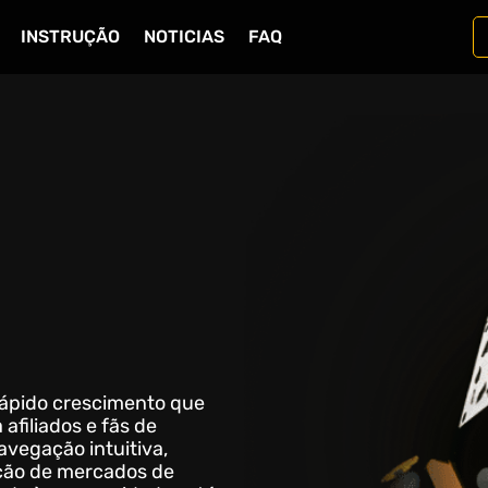
INSTRUÇÃO
NOTICIAS
FAQ
ápido crescimento que
afiliados e fãs de
avegação intuitiva,
ção de mercados de