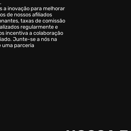
.
s a inovação para melhorar
s de nossos afiliados
onantes, taxas de comissão
ualizados regularmente e
os incentiva a colaboração
liado. Junte-se a nós na
e uma parceria