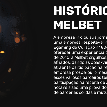
HISTÓRI
MELBET
A empresa iniciou sua jor
uma empresa respeitável n
Egaming de Curaçao nº 80
oferecer uma experiência d
de 2016, a Melbet orgulh
afiliados, dando as boas-v
atraente participação na r
empresa prosperou, o mesm
esses valiosos parceiros t
participação na receita de
notáveis são uma prova do
de parcerias sólidas e mu