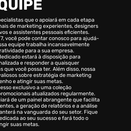
QUIPE
cialistas que o apoiará em cada etapa
nais de marketing experientes, designers
ivos e assistentes pessoais eficientes.
/7, você pode contar conosco para ajudá-
ossa equipe trabalha incansavelmente
ratividade para a sua empresa.
edicado estará à disposição para
nalizada e responder a quaisquer
 que você possa ter. Além disso, nossa
aliosos sobre estratégia de marketing
nho e atingir suas metas.
cesso exclusivo a uma coleção
 promocionais atualizados regularmente.
ciará de um painel abrangente que facilita
tes, a geração de relatórios e a análise
manterá na vanguarda do seu setor. Fique
dedicada ao seu sucesso e fará todo o
ingir suas metas.