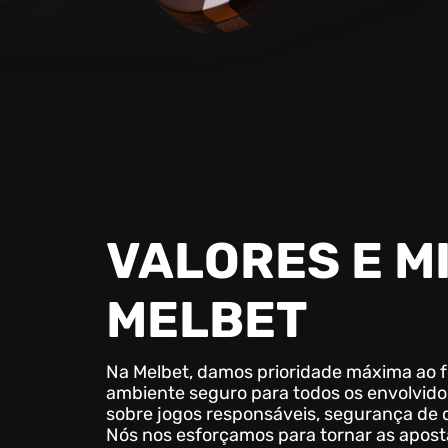
VALORES E M
MELBET
Na Melbet, damos prioridade máxima ao 
ambiente seguro para todos os envolvidos
sobre jogos responsáveis, segurança de d
Nós nos esforçamos para tornar as apost