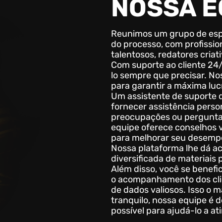
NOSSA E
Reunimos um grupo de espe
do processo, com profissio
talentosos, redatores criat
Com suporte ao cliente 24
lo sempre que precisar. N
para garantir a máxima luc
Um assistente de suporte d
fornecer assistência perso
preocupações ou perguntas
equipe oferece conselhos v
para melhorar seu desempe
Nossa plataforma lhe dá a
diversificada de materiais
Além disso, você se benefi
o acompanhamento dos clien
de dados valiosos. Isso o 
tranquilo, nossa equipe é 
possível para ajudá-lo a at