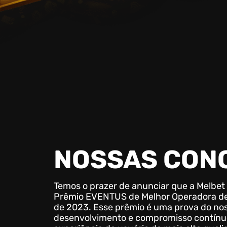
NOSSAS CON
Temos o prazer de anunciar que a Melbet 
Prêmio EVENTUS de Melhor Operadora de
de 2023. Esse prêmio é uma prova do no
desenvolvimento e compromisso contínu