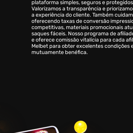
plataforma simples, seguros e protegidos
Valorizamos a transparência e priorizamo
a experiência do cliente. Também cuidamo
oferecendo taxas de conversão impressi
competitivas, materiais promocionais at
saques fáceis. Nosso programa de afiliad
e oferece comissão vitalícia para cada afi
Melbet para obter excelentes condições 
mutuamente benéfica.